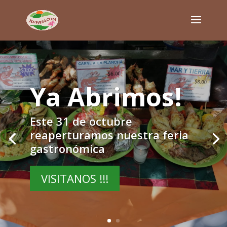
Ya Abrimos!
Este 31 de octubre
reaperturamos nuestra feria
gastronómica
VISITANOS !!!