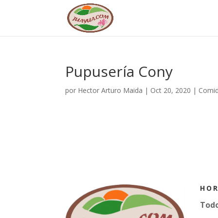
Pupusería Cony
por
Hector Arturo Maida
|
Oct 20, 2020
|
Comid
HOR
Todo