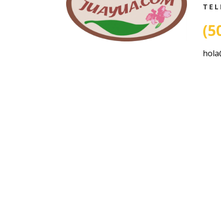
TEL
(5
hola