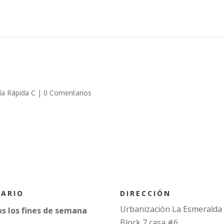
a Rápida C
|
0 Comentarios
DIRECCIÓN
ARIO
Urbanización La Esmeralda
s los fines de semana
Block 7 casa #6