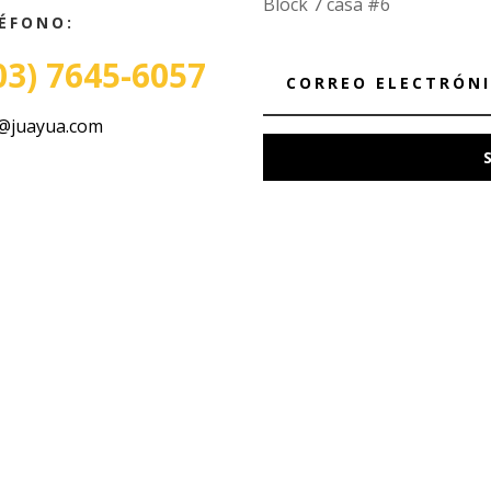
Block 7 casa #6
ÉFONO:
03) 7645-6057
@juayua.com