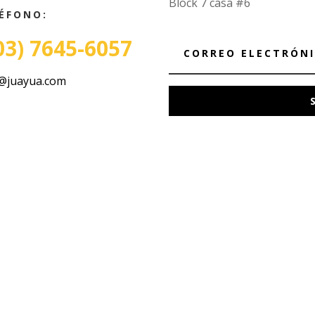
Block 7 casa #6
ÉFONO:
03) 7645-6057
@juayua.com